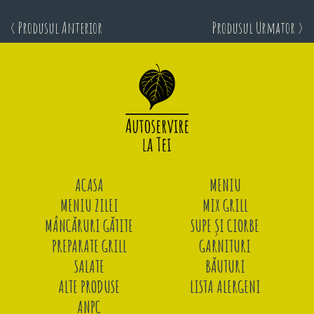
< Produsul Anterior
Produsul Urmator >
ACASA
MENIU
MENIU ZILEI
MIX GRILL
MÂNCĂRURI GĂTITE
SUPE ȘI CIORBE
PREPARATE GRILL
GARNITURI
SALATE
BĂUTURI
ALTE PRODUSE
LISTA ALERGENI
ANPC