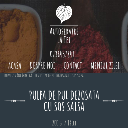
0736457841
ACASA
DESPRE NOI
CONTACT
MENIUL ZILEI
Home
/
Mâncăruri gătite
/ Pulpa de pui dezosata cu sos salsa
PULPA DE PUI DEZOSATA
CU SOS SALSA
200 g. / 18lei