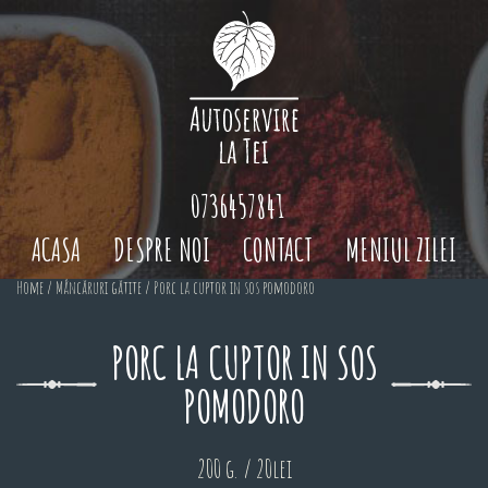
0736457841
ACASA
DESPRE NOI
CONTACT
MENIUL ZILEI
Home
/
Mâncăruri gătite
/ Porc la cuptor in sos pomodoro
PORC LA CUPTOR IN SOS
POMODORO
200 g. / 20lei