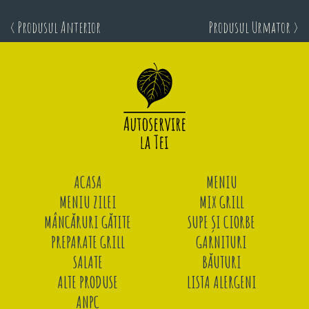
< Produsul Anterior
Produsul Urmator >
ACASA
MENIU
MENIU ZILEI
MIX GRILL
MÂNCĂRURI GĂTITE
SUPE ȘI CIORBE
PREPARATE GRILL
GARNITURI
SALATE
BĂUTURI
ALTE PRODUSE
LISTA ALERGENI
ANPC