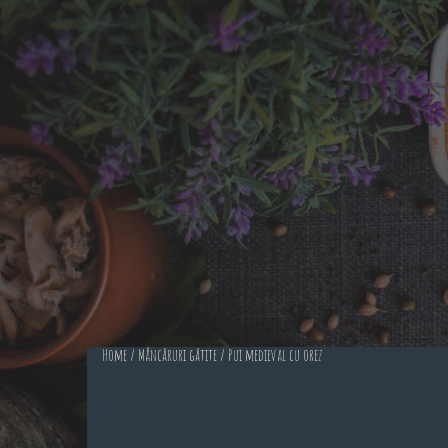
Home
/
Mâncăruri gătite
/ Pui medieval cu orez