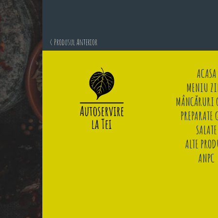
< Produsul Anterior
ACASA
MENIU ZI
MÂNCĂRURI G
PREPARATE 
SALATE
ALTE PROD
ANPC