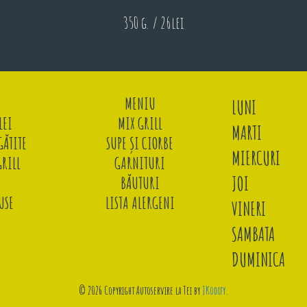
350 g. / 26lei
MENIU
LUNI
LEI
MIX GRILL
MARTI
ĂTITE
SUPE ȘI CIORBE
MIERCURI
GRILL
GARNITURI
JOI
BĂUTURI
USE
LISTA ALERGENI
VINERI
SAMBATA
DUMINICA
© 2026 Copyright Autoservire la Tei by
JKodify
.