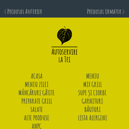
< Produsul Anterior
Produsul Urmator >
ACASA
MENIU
MENIU ZILEI
MIX GRILL
MÂNCĂRURI GĂTITE
SUPE ȘI CIORBE
PREPARATE GRILL
GARNITURI
SALATE
BĂUTURI
ALTE PRODUSE
LISTA ALERGENI
ANPC