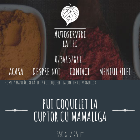
0736457841
ACASA
DESPRE NOI
CONTACT
MENIUL ZILEI
Home
/
Mâncăruri gătite
/ Pui coquelet la cuptor cu mamaliga
PUI COQUELET LA
CUPTOR CU MAMALIGA
350 g. / 25lei