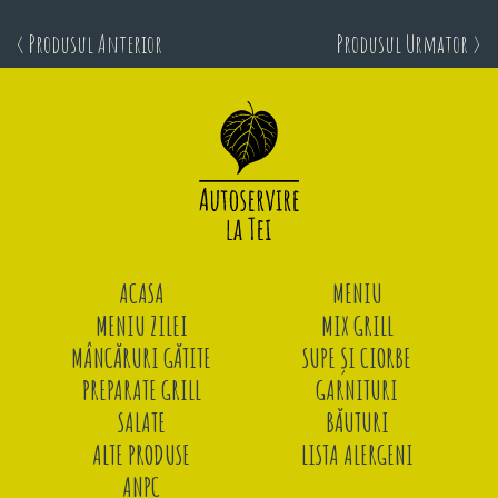
< Produsul Anterior
Produsul Urmator >
ACASA
MENIU
MENIU ZILEI
MIX GRILL
MÂNCĂRURI GĂTITE
SUPE ȘI CIORBE
PREPARATE GRILL
GARNITURI
SALATE
BĂUTURI
ALTE PRODUSE
LISTA ALERGENI
ANPC