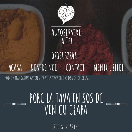
0736457841
ACASA
DESPRE NOI
CONTACT
MENIUL ZILEI
Home
/
Mâncăruri gătite
/ Porc la tava in sos de vin cu ceapa
PORC LA TAVA IN SOS DE
VIN CU CEAPA
200 g. / 22lei