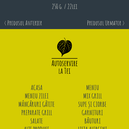
250 g. / 22lei
< Produsul Anterior
Produsul Urmator >
ACASA
MENIU
MENIU ZILEI
MIX GRILL
MÂNCĂRURI GĂTITE
SUPE ȘI CIORBE
PREPARATE GRILL
GARNITURI
SALATE
BĂUTURI