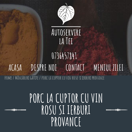
0736457841
ACASA
DESPRE NOI
CONTACT
MENIUL ZILEI
Home
/
Mâncăruri gătite
/ Porc la cuptor cu vin rosu si ierburi provance
PORC LA CUPTOR CU VIN
ROSU SI IERBURI
PROVANCE