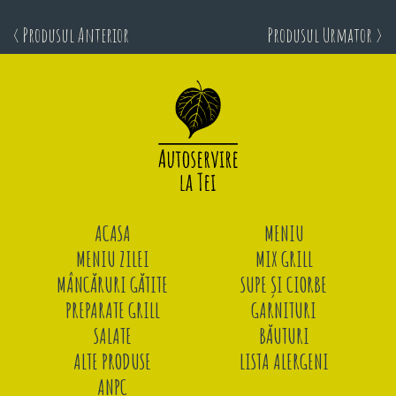
< Produsul Anterior
Produsul Urmator >
ACASA
MENIU
MENIU ZILEI
MIX GRILL
MÂNCĂRURI GĂTITE
SUPE ȘI CIORBE
PREPARATE GRILL
GARNITURI
SALATE
BĂUTURI
ALTE PRODUSE
LISTA ALERGENI
ANPC