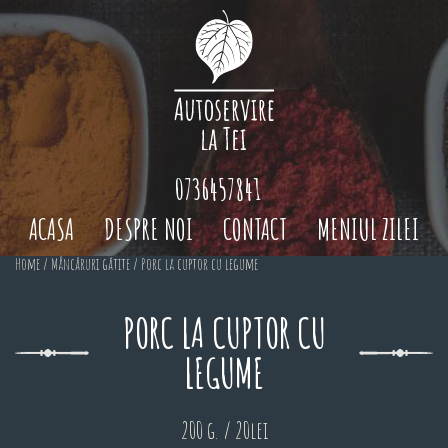
0736457841
ACASA
DESPRE NOI
CONTACT
MENIUL ZILEI
Home
/
Mâncăruri gătite
/ Porc la cuptor cu legume
PORC LA CUPTOR CU
LEGUME
200 g. / 20lei