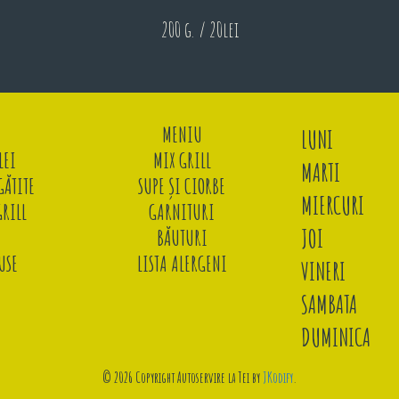
200 g. / 20lei
MENIU
LUNI
LEI
MIX GRILL
MARTI
ĂTITE
SUPE ȘI CIORBE
MIERCURI
GRILL
GARNITURI
JOI
BĂUTURI
USE
LISTA ALERGENI
VINERI
SAMBATA
DUMINICA
© 2026 Copyright Autoservire la Tei by
JKodify
.