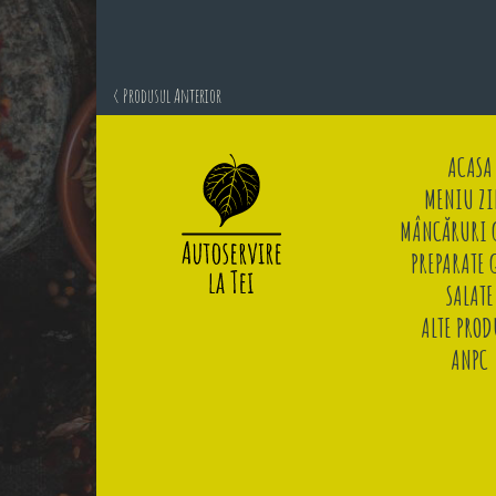
< Produsul Anterior
ACASA
MENIU ZI
MÂNCĂRURI G
PREPARATE 
SALATE
ALTE PROD
ANPC