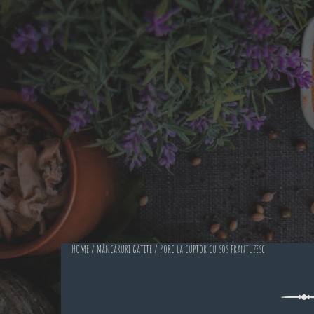
Home
/
Mâncăruri gătite
/ Porc la cuptor cu sos frantuzesc