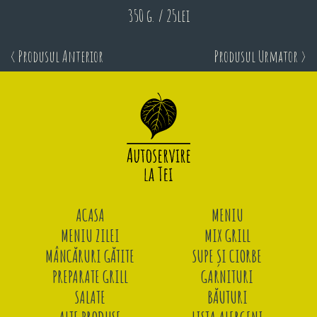
350 g. / 25lei
< Produsul Anterior
Produsul Urmator >
ACASA
MENIU
MENIU ZILEI
MIX GRILL
MÂNCĂRURI GĂTITE
SUPE ȘI CIORBE
PREPARATE GRILL
GARNITURI
SALATE
BĂUTURI