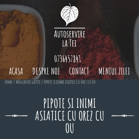
0736457841
ACASA
DESPRE NOI
CONTACT
MENIUL ZILEI
Home
/
Mâncăruri gătite
/ Pipote si inimi asiatice cu orez cu ou
PIPOTE SI INIMI
ASIATICE CU OREZ CU
OU