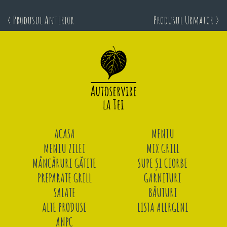
< Produsul Anterior
Produsul Urmator >
ACASA
MENIU
MENIU ZILEI
MIX GRILL
MÂNCĂRURI GĂTITE
SUPE ȘI CIORBE
PREPARATE GRILL
GARNITURI
SALATE
BĂUTURI
ALTE PRODUSE
LISTA ALERGENI
ANPC