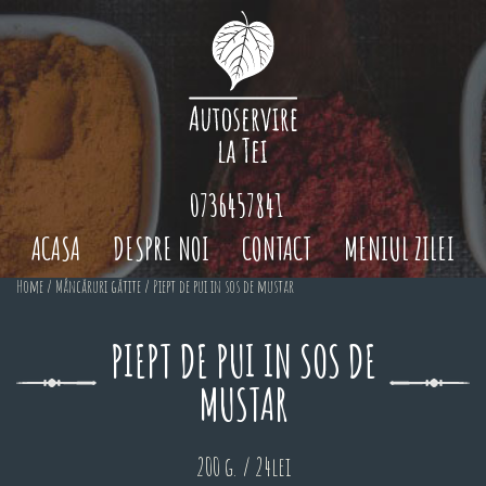
0736457841
ACASA
DESPRE NOI
CONTACT
MENIUL ZILEI
Home
/
Mâncăruri gătite
/ Piept de pui in sos de mustar
PIEPT DE PUI IN SOS DE
MUSTAR
200 g. / 24lei