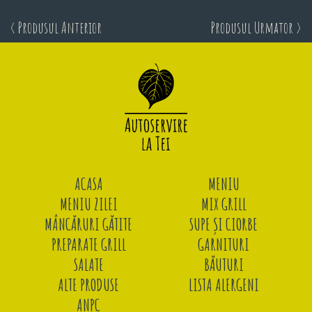
< Produsul Anterior
Produsul Urmator >
ACASA
MENIU
MENIU ZILEI
MIX GRILL
MÂNCĂRURI GĂTITE
SUPE ȘI CIORBE
PREPARATE GRILL
GARNITURI
SALATE
BĂUTURI
ALTE PRODUSE
LISTA ALERGENI
ANPC