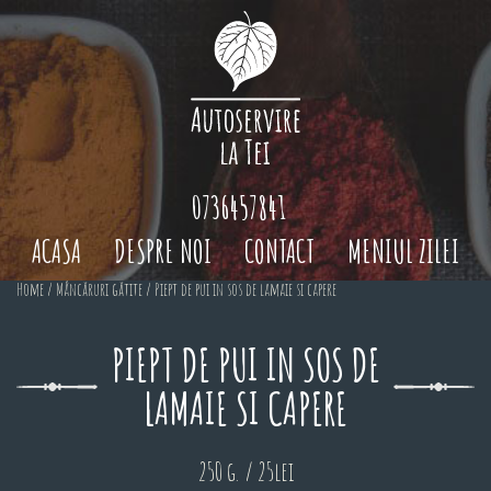
0736457841
ACASA
DESPRE NOI
CONTACT
MENIUL ZILEI
Home
/
Mâncăruri gătite
/ Piept de pui in sos de lamaie si capere
PIEPT DE PUI IN SOS DE
LAMAIE SI CAPERE
250 g. / 25lei