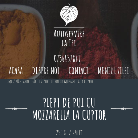
0736457841
ACASA
DESPRE NOI
CONTACT
MENIUL ZILEI
Home
/
Mâncăruri gătite
/ Piept de pui cu mozzarella la cuptor
PIEPT DE PUI CU
MOZZARELLA LA CUPTOR
250 g. / 24lei