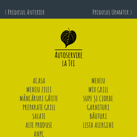
< Produsul Anterior
Produsul Urmator >
ACASA
MENIU
MENIU ZILEI
MIX GRILL
MÂNCĂRURI GĂTITE
SUPE ȘI CIORBE
PREPARATE GRILL
GARNITURI
SALATE
BĂUTURI
ALTE PRODUSE
LISTA ALERGENI
ANPC