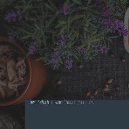
Home
/
Mâncăruri gătite
/ Penne cu pui al forno