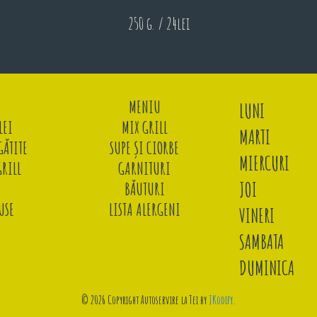
250 g. / 24lei
MENIU
LUNI
LEI
MIX GRILL
MARTI
ĂTITE
SUPE ȘI CIORBE
MIERCURI
GRILL
GARNITURI
JOI
BĂUTURI
USE
LISTA ALERGENI
VINERI
SAMBATA
DUMINICA
© 2026 Copyright Autoservire la Tei by
JKodify
.