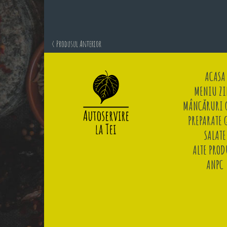
< Produsul Anterior
ACASA
MENIU ZI
MÂNCĂRURI G
PREPARATE 
SALATE
ALTE PROD
ANPC