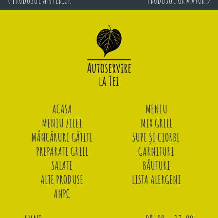
ACASA
MENIU
MENIU ZILEI
MIX GRILL
MÂNCĂRURI GĂTITE
SUPE ȘI CIORBE
PREPARATE GRILL
GARNITURI
SALATE
BĂUTURI
ALTE PRODUSE
LISTA ALERGENI
ANPC