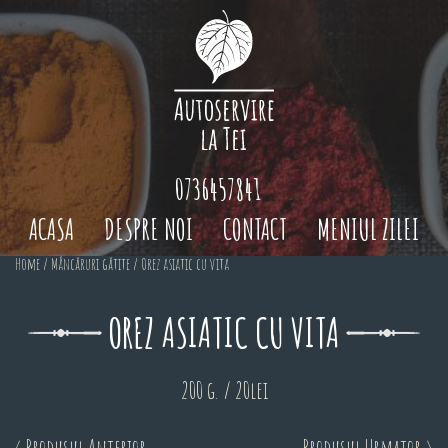
0736457841
ACASA
DESPRE NOI
CONTACT
MENIUL ZILEI
Home
/
Mâncăruri gătite
/ Orez asiatic cu vita
OREZ ASIATIC CU VITA
200 g. / 20lei
< Produsul Anterior
Produsul Urmator >