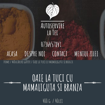
0736457841
ACASA
DESPRE NOI
CONTACT
MENIUL ZILEI
Home
/
Mâncăruri gătite
/ Oaie la tuci cu mamaliguta si branza
OAIE LA TUCI CU
MAMALIGUTA SI BRANZA
400 g. / 40lei