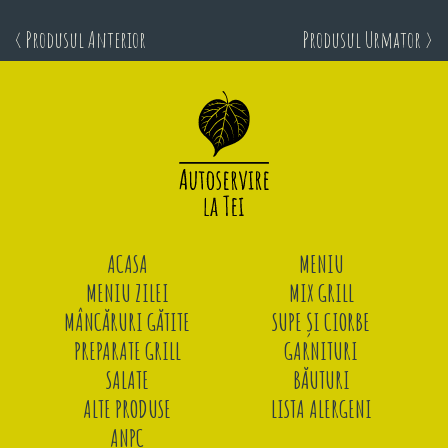
< Produsul Anterior
Produsul Urmator >
ACASA
MENIU
MENIU ZILEI
MIX GRILL
MÂNCĂRURI GĂTITE
SUPE ȘI CIORBE
PREPARATE GRILL
GARNITURI
SALATE
BĂUTURI
ALTE PRODUSE
LISTA ALERGENI
ANPC