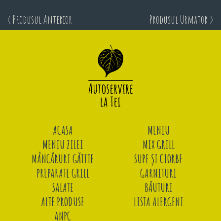
< Produsul Anterior
Produsul Urmator >
ACASA
MENIU
MENIU ZILEI
MIX GRILL
MÂNCĂRURI GĂTITE
SUPE ȘI CIORBE
PREPARATE GRILL
GARNITURI
SALATE
BĂUTURI
ALTE PRODUSE
LISTA ALERGENI
ANPC