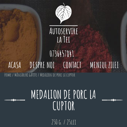
0736457841
ACASA
DESPRE NOI
CONTACT
MENIUL ZILEI
Home
/
Mâncăruri gătite
/ Medalion de porc la cuptor
MEDALION DE PORC LA
CUPTOR
250 g. / 25lei