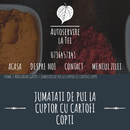
0736457841
ACASA
DESPRE NOI
CONTACT
MENIUL ZILEI
Home
/
Mâncăruri gătite
/ Jumatati de pui la cuptor cu cartofi copti
JUMATATI DE PUI LA
CUPTOR CU CARTOFI
COPTI