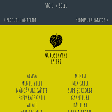
500 g. / 30lei
< Produsul Anterior
Produsul Urmator >
ACASA
MENIU
MENIU ZILEI
MIX GRILL
MÂNCĂRURI GĂTITE
SUPE ȘI CIORBE
PREPARATE GRILL
GARNITURI
SALATE
BĂUTURI