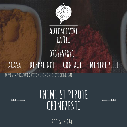
0736457841
ACASA
DESPRE NOI
CONTACT
MENIUL ZILEI
Home
/
Mâncăruri gătite
/ Inimi si pipote chinezesti
INIMI SI PIPOTE
CHINEZESTI
200 g. / 24lei