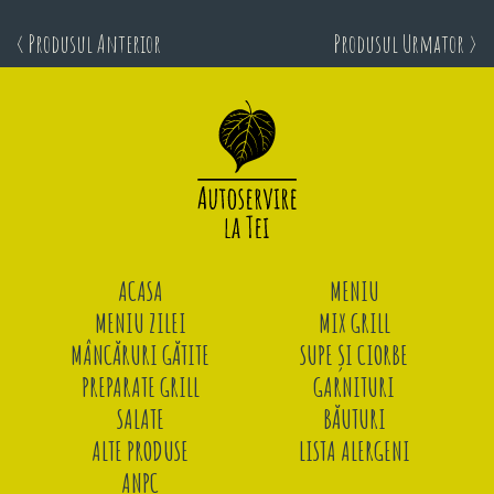
< Produsul Anterior
Produsul Urmator >
ACASA
MENIU
MENIU ZILEI
MIX GRILL
MÂNCĂRURI GĂTITE
SUPE ȘI CIORBE
PREPARATE GRILL
GARNITURI
SALATE
BĂUTURI
ALTE PRODUSE
LISTA ALERGENI
ANPC