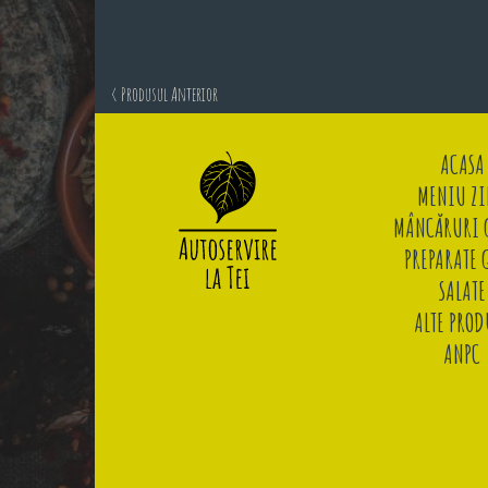
< Produsul Anterior
ACASA
MENIU ZI
MÂNCĂRURI G
PREPARATE 
SALATE
ALTE PROD
ANPC