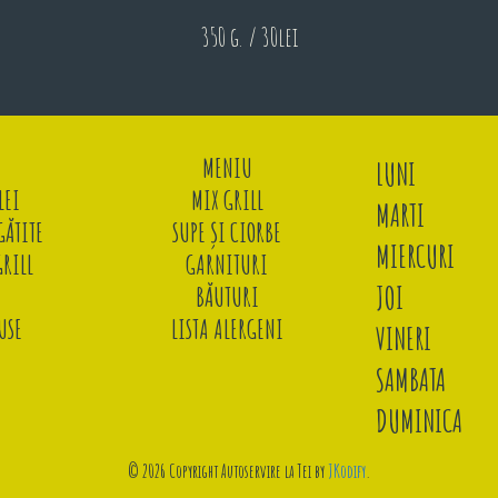
350 g. / 30lei
MENIU
LUNI
LEI
MIX GRILL
MARTI
ĂTITE
SUPE ȘI CIORBE
MIERCURI
GRILL
GARNITURI
JOI
BĂUTURI
USE
LISTA ALERGENI
VINERI
SAMBATA
DUMINICA
© 2026 Copyright Autoservire la Tei by
JKodify
.