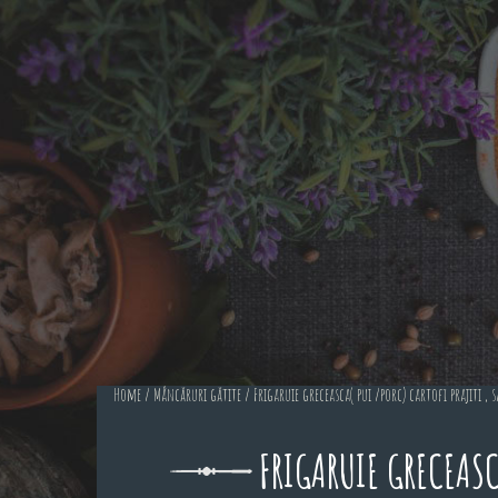
Home
/
Mâncăruri gătite
/ Frigaruie greceasca( pui /porc) cartofi prajiti , sa
FRIGARUIE GRECEASCA