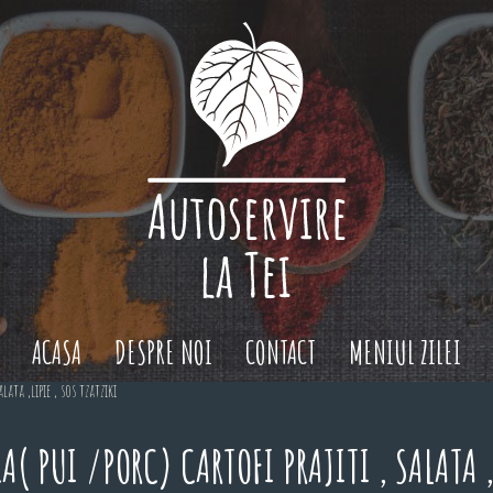
ACASA
DESPRE NOI
CONTACT
MENIUL ZILEI
lata ,lipie , sos tzatziki
( PUI /PORC) CARTOFI PRAJITI , SALATA ,