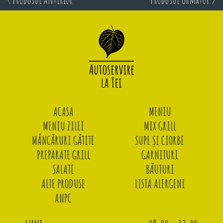
ACASA
MENIU
MENIU ZILEI
MIX GRILL
MÂNCĂRURI GĂTITE
SUPE ȘI CIORBE
PREPARATE GRILL
GARNITURI
SALATE
BĂUTURI
ALTE PRODUSE
LISTA ALERGENI
ANPC