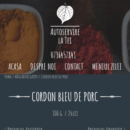
0736457841
ACASA
DESPRE NOI
CONTACT
MENIUL ZILEI
Home
/
Mâncăruri gătite
/ Cordon bleu de porc
CORDON BLEU DE PORC
300 g. / 26lei
< Produsul Anterior
Produsul Urmator >