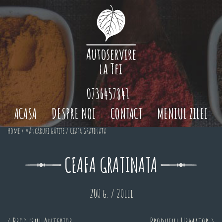
0736457841
ACASA
DESPRE NOI
CONTACT
MENIUL ZILEI
Home
/
Mâncăruri gătite
/ Ceafa gratinata
CEAFA GRATINATA
200 g. / 20lei
< Produsul Anterior
Produsul Urmator >