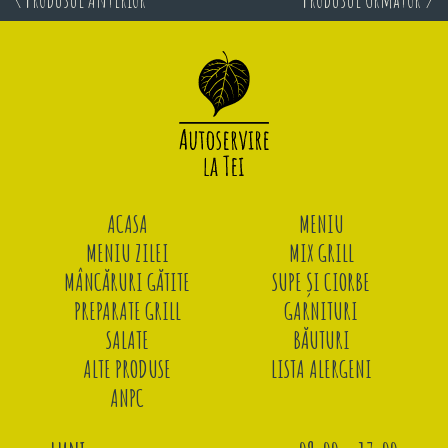
ACASA
MENIU
MENIU ZILEI
MIX GRILL
MÂNCĂRURI GĂTITE
SUPE ȘI CIORBE
PREPARATE GRILL
GARNITURI
SALATE
BĂUTURI
ALTE PRODUSE
LISTA ALERGENI
ANPC