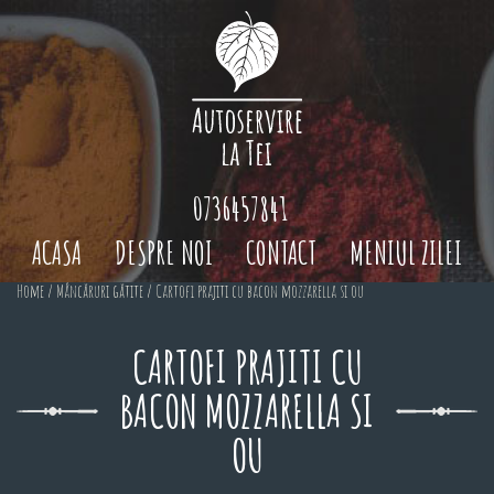
0736457841
ACASA
DESPRE NOI
CONTACT
MENIUL ZILEI
Home
/
Mâncăruri gătite
/ Cartofi prajiti cu bacon mozzarella si ou
CARTOFI PRAJITI CU
BACON MOZZARELLA SI
OU