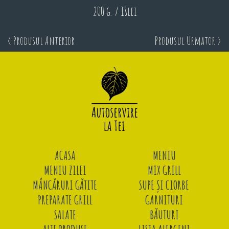
200 g. / 18lei
< Produsul Anterior
Produsul Urmator >
ACASA
MENIU
MENIU ZILEI
MIX GRILL
MÂNCĂRURI GĂTITE
SUPE ȘI CIORBE
PREPARATE GRILL
GARNITURI
SALATE
BĂUTURI