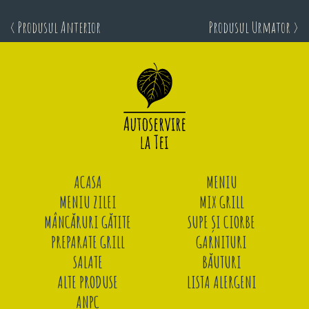
< Produsul Anterior
Produsul Urmator >
ACASA
MENIU
MENIU ZILEI
MIX GRILL
MÂNCĂRURI GĂTITE
SUPE ȘI CIORBE
PREPARATE GRILL
GARNITURI
SALATE
BĂUTURI
ALTE PRODUSE
LISTA ALERGENI
ANPC