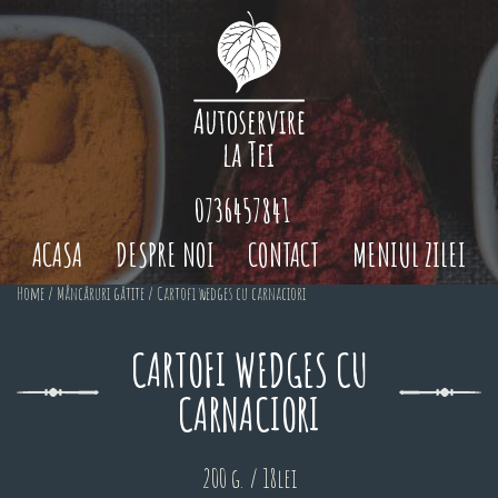
0736457841
ACASA
DESPRE NOI
CONTACT
MENIUL ZILEI
Home
/
Mâncăruri gătite
/ Cartofi wedges cu carnaciori
CARTOFI WEDGES CU
CARNACIORI
200 g. / 18lei