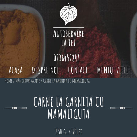
0736457841
ACASA
DESPRE NOI
CONTACT
MENIUL ZILEI
Home
/
Mâncăruri gătite
/ Carne la garnita cu mamaliguta
CARNE LA GARNITA CU
MAMALIGUTA
350 g. / 30lei