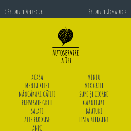
< Produsul Anterior
Produsul Urmator >
ACASA
MENIU
MENIU ZILEI
MIX GRILL
MÂNCĂRURI GĂTITE
SUPE ȘI CIORBE
PREPARATE GRILL
GARNITURI
SALATE
BĂUTURI
ALTE PRODUSE
LISTA ALERGENI
ANPC