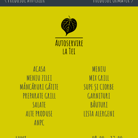
ACASA
MENIU
MENIU ZILEI
MIX GRILL
MÂNCĂRURI GĂTITE
SUPE ȘI CIORBE
PREPARATE GRILL
GARNITURI
SALATE
BĂUTURI
ALTE PRODUSE
LISTA ALERGENI
ANPC