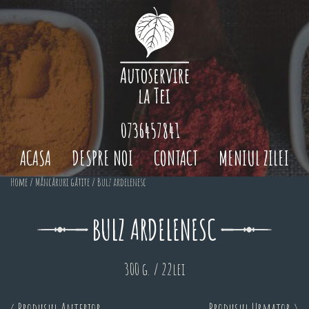
0736457841
ACASA
DESPRE NOI
CONTACT
MENIUL ZILEI
Home
/
Mâncăruri gătite
/ Bulz ardelenesc
BULZ ARDELENESC
300 g. / 22lei
< Produsul Anterior
Produsul Urmator >