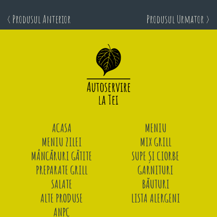
< Produsul Anterior
Produsul Urmator >
ACASA
MENIU
MENIU ZILEI
MIX GRILL
MÂNCĂRURI GĂTITE
SUPE ȘI CIORBE
PREPARATE GRILL
GARNITURI
SALATE
BĂUTURI
ALTE PRODUSE
LISTA ALERGENI
ANPC