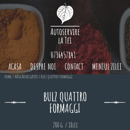
0736457841
ACASA
DESPRE NOI
CONTACT
MENIUL ZILEI
Home
/
Mâncăruri gătite
/ Bulz quattro formaggi
BULZ QUATTRO
FORMAGGI
200 g. / 18lei