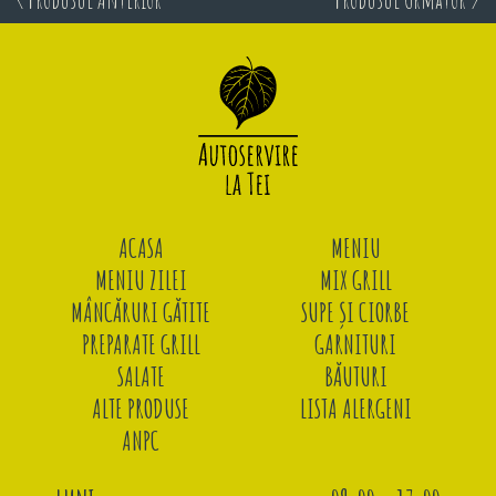
ACASA
MENIU
MENIU ZILEI
MIX GRILL
MÂNCĂRURI GĂTITE
SUPE ȘI CIORBE
PREPARATE GRILL
GARNITURI
SALATE
BĂUTURI
ALTE PRODUSE
LISTA ALERGENI
ANPC