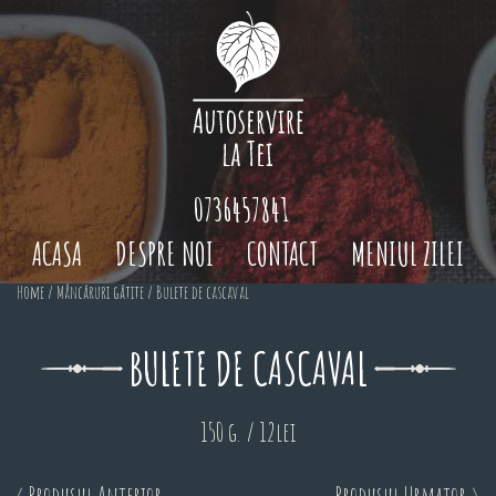
0736457841
ACASA
DESPRE NOI
CONTACT
MENIUL ZILEI
Home
/
Mâncăruri gătite
/ Bulete de cascaval
BULETE DE CASCAVAL
150 g. / 12lei
< Produsul Anterior
Produsul Urmator >