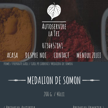
0736457841
ACASA
DESPRE NOI
CONTACT
MENIUL ZILEI
Home
/
Preparate grill
/
Grill pe carbuni
/ Medalion de somon
MEDALION DE SOMON
200 g. / 40lei
< Produsul Anterior
Produsul Urmator >