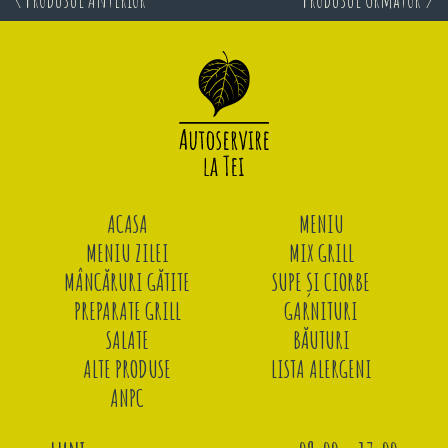
ACASA
MENIU
MENIU ZILEI
MIX GRILL
MÂNCĂRURI GĂTITE
SUPE ȘI CIORBE
PREPARATE GRILL
GARNITURI
SALATE
BĂUTURI
ALTE PRODUSE
LISTA ALERGENI
ANPC