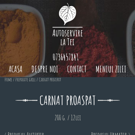
0736457841
ACASA
DESPRE NOI
CONTACT
MENIUL ZILEI
Home
/
Preparate grill
/ Carnat proaspat
CARNAT PROASPAT
200 g. / 12lei
< Produsul Anterior
Produsul Urmator >