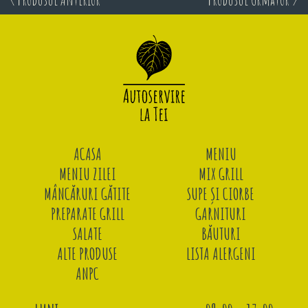
ACASA
MENIU
MENIU ZILEI
MIX GRILL
MÂNCĂRURI GĂTITE
SUPE ȘI CIORBE
PREPARATE GRILL
GARNITURI
SALATE
BĂUTURI
ALTE PRODUSE
LISTA ALERGENI
ANPC