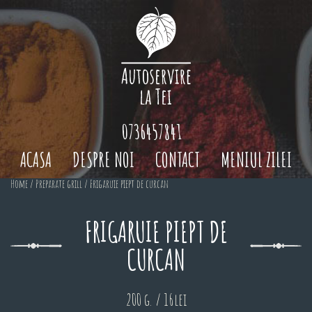
0736457841
ACASA
DESPRE NOI
CONTACT
MENIUL ZILEI
Home
/
Preparate grill
/ Frigaruie piept de curcan
FRIGARUIE PIEPT DE
CURCAN
200 g. / 16lei