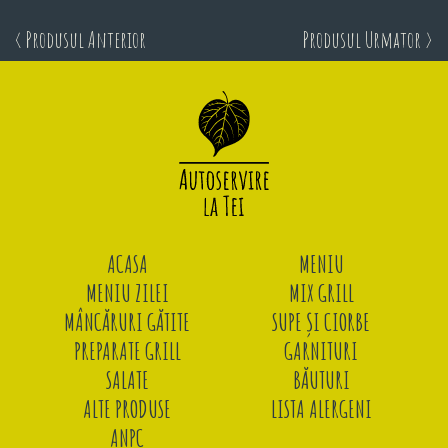
< Produsul Anterior
Produsul Urmator >
ACASA
MENIU
MENIU ZILEI
MIX GRILL
MÂNCĂRURI GĂTITE
SUPE ȘI CIORBE
PREPARATE GRILL
GARNITURI
SALATE
BĂUTURI
ALTE PRODUSE
LISTA ALERGENI
ANPC