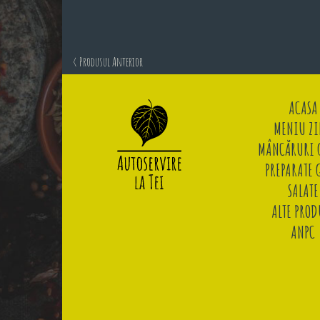
< Produsul Anterior
ACASA
MENIU ZI
MÂNCĂRURI G
PREPARATE 
SALATE
ALTE PROD
ANPC