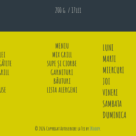
200 g. / 17lei
MENIU
LUNI
LEI
MIX GRILL
MARTI
ĂTITE
SUPE ȘI CIORBE
MIERCURI
GRILL
GARNITURI
JOI
BĂUTURI
USE
LISTA ALERGENI
VINERI
SAMBATA
DUMINICA
© 2026 Copyright Autoservire la Tei by
JKodify
.