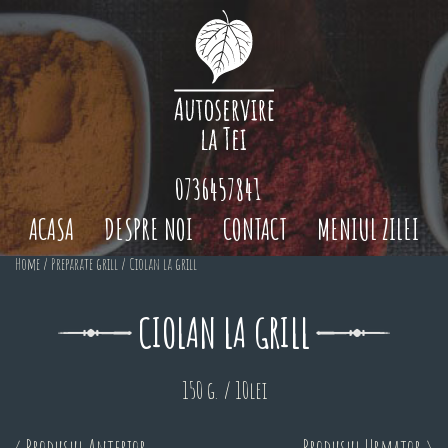
0736457841
ACASA
DESPRE NOI
CONTACT
MENIUL ZILEI
Home
/
Preparate grill
/ Ciolan la grill
CIOLAN LA GRILL
150 g. / 10lei
< Produsul Anterior
Produsul Urmator >