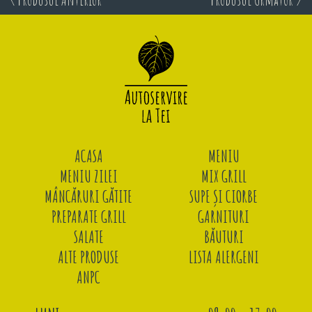
ACASA
MENIU
MENIU ZILEI
MIX GRILL
MÂNCĂRURI GĂTITE
SUPE ȘI CIORBE
PREPARATE GRILL
GARNITURI
SALATE
BĂUTURI
ALTE PRODUSE
LISTA ALERGENI
ANPC