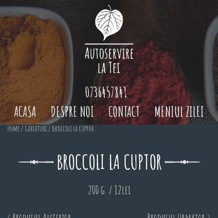
0736457841
ACASA
DESPRE NOI
CONTACT
MENIUL ZILEI
Home
/
Garnituri
/ Broccoli la cuptor
BROCCOLI LA CUPTOR
200 g. / 12lei
< Produsul Anterior
Produsul Urmator >