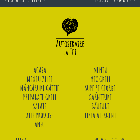
ACASA
MENIU
MENIU ZILEI
MIX GRILL
MÂNCĂRURI GĂTITE
SUPE ȘI CIORBE
PREPARATE GRILL
GARNITURI
SALATE
BĂUTURI
ALTE PRODUSE
LISTA ALERGENI
ANPC