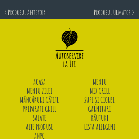
< Produsul Anterior
Produsul Urmator >
ACASA
MENIU
MENIU ZILEI
MIX GRILL
MÂNCĂRURI GĂTITE
SUPE ȘI CIORBE
PREPARATE GRILL
GARNITURI
SALATE
BĂUTURI
ALTE PRODUSE
LISTA ALERGENI
ANPC