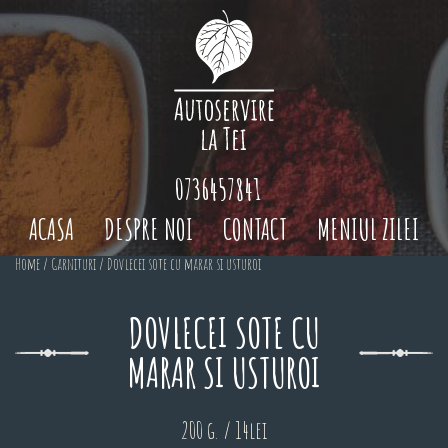
0736457841
ACASA
DESPRE NOI
CONTACT
MENIUL ZILEI
Home
/
Garnituri
/ Dovlecei sote cu marar si usturoi
DOVLECEI SOTE CU
MARAR SI USTUROI
200 g. / 14lei