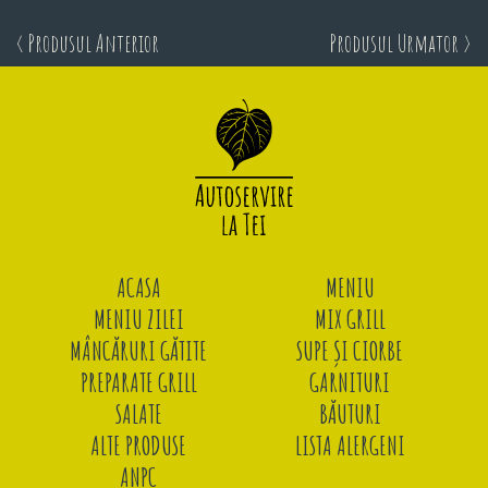
< Produsul Anterior
Produsul Urmator >
ACASA
MENIU
MENIU ZILEI
MIX GRILL
MÂNCĂRURI GĂTITE
SUPE ȘI CIORBE
PREPARATE GRILL
GARNITURI
SALATE
BĂUTURI
ALTE PRODUSE
LISTA ALERGENI
ANPC