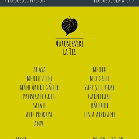
ACASA
MENIU
MENIU ZILEI
MIX GRILL
MÂNCĂRURI GĂTITE
SUPE ȘI CIORBE
PREPARATE GRILL
GARNITURI
SALATE
BĂUTURI
ALTE PRODUSE
LISTA ALERGENI
ANPC