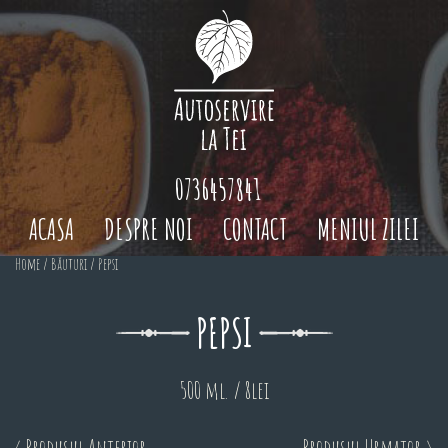
0736457841
ACASA
DESPRE NOI
CONTACT
MENIUL ZILEI
Home
/
Băuturi
/ Pepsi
PEPSI
500 ml. / 8lei
< Produsul Anterior
Produsul Urmator >